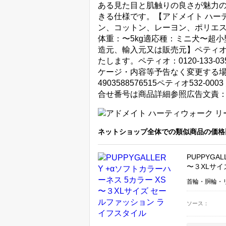
ある見た目と肌触りの良さが魅力の
きる仕様です。【アドメイト ハーテ
ン、コットン、レーヨン、ポリエス
体重：〜5kg適応種：ミニ犬〜超小型
造元、輸入元又は販売元】ペティ
たします。ペティオ：0120-133-0
ケージ・内容等予告なく変更する場
4903588576515ペティオ532-0
合せ番号は商品詳細参照広告文責：楽天
ネットショップ全体での類似商品の価格
PUPPYGA
〜３XLサイ
首輪・胴輪・
ソース