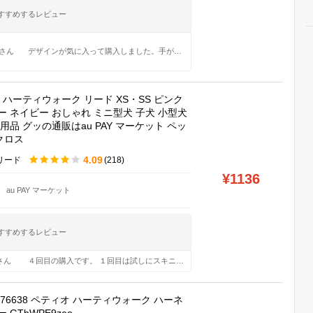
すすめするレビュー
zさん
デザインが気に入って購入しました。手が細くて大人用はブカブかなことが多いので、こちらは子供用の商品ですが自分用に購入しました。つけてみるとキツいですが全然入りました。さすがに大人には小さいですが、なんとか大丈夫そうです。デザインかわいいです。
歩 ハーティウォーク リード XS・SS ピンク
ー ネイビー おしゃれ ミニ型犬 子犬 小型犬
用品 グッの通販はau PAY マーケット ペッ
クロス
4.09
リード
(218)
¥1136
au PAY マーケット
すすめするレビュー
dさん
４回目の購入です。 １回目は試しにスキニーのネイビーをSサイズで購入しましたが、小さすぎて履けなかったため、２回目にスキニーのネイビーをMサイズを購入。Mサイズではスキニーのピッタリ感が良く、３回目は追加でスキニーのネイビーMサイズを２本購入し、３本あります。 うち１本は使用せずストックしています。 ４回目で新たにテーパードのベージュSサイズを購入しました。 １回目の購入が失敗したためにサイズを入念に確認。 テーパードはSサイズでフィット感が丁度良く、試し履きで１発で気に入りました。この商品とは本当に相性が良いと感じています。 今後も５回目の購入としてテーパードのベージュSサイズを、６回目の購入でテーパードのオリーブSサイズを考えています。 それくらい私には相性の良い商品だと感じました。ありがとうございます。
88576638 ペティオ ハーティウォーク ハーネ