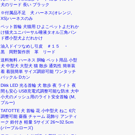
犬のリード 長い ブラック
※付属品不足 犬 ハーネス(オレンジ,
XS)ハーネスのみ
ペット首輪 犬猫用 ひよこペットよだれか
け猫犬ユニバーサル唾液タオル三角バン
ド襟小型犬よだれかけ
油入ドイツなめし引皮 ＃１５ ・
黒 岡野製作所 革 リード
送料無料 ハーネス 胴輪 ペット用品 小型
犬 中型犬 大型犬 猫 散歩 通気性 簡単装
着 着脱簡単 サイズ調節可能 ワンタッチ
バックル Dカン
Dlitk LED 光る首輪 犬 散歩 夜 ライト 夜
間も安心 USB充電式調整可能な防水 大中
小犬のメッシュ用のライト安全首輪 (M,
ブルー)
TATOTTE 犬 首輪 花 小中型犬 ねこ 6穴
調整可能 薔薇 チャーム 花飾り アンティ
ーク 鈴付き 軽量 Sサイズ 26〜32.5cm
(パープルローズ)