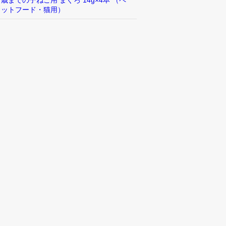
歳までの子ねこ用 まぐろ 14g×4本 （ペ
ットフード・猫用）