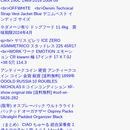
CMX 250C 1985-2016 2004 05
<br>OFFWHITE <br>Denim Technical
Strap Vest Jacket Blue デニムベスト イ
ンディゴ サイズ
※ダメージ有り ドッグフード 11.4kg 賞
味期限2024年4月
qz<br> ヤリス ピレリ ICE ZERO
ASIMMETRICO スタッドレス 225 45R17
<br>WORK ワーク EMOTION エモーシ
ョン CR kiwami 極 17インチ 17 X 7.0J
+38 5穴 114.3
アンティークコイン 硬貨 アンティークコ
イン コイン 金貨 銀貨 [送料無料] 1899年
OOOLD RUSSIA 10 ROUBLES
NICHOLAS II コインコンディション XF-
show original title [送料無料] #oof-wr-
5626-282
(取寄) オスプレーパック ウルトラライト
パッテッド オーガナザー Osprey Packs
Ultralight Padded Organizer Black
（まとめ） CIAO ちゅ〜る 総合栄養食 1