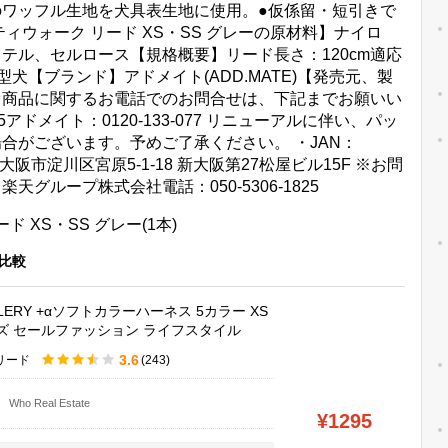
ワッフル生地を犬具表生地に使用。●仮係留・短引きで
ィウォーク リード XS・SS グレーの原材料】ナイロ
テル、セルロース【規格概要】リード長さ：120cm適応
犬【ブランド】アドメイト(ADD.MATE)【発売元、製
オ商品に関するお電話でのお問合せは、下記までお願いい
35アドメイト：0120-133-077 リニューアルに伴い、パッ
合がございます。予めご了承ください。 ・JAN：
003 大阪市淀川区宮原5-1-18 新大阪第27松屋ビル15F ※お問
グループ株式会社電話：050-5306-1825
比較
LLERY +αソフトカラーハーネス 5カラー XS
ズ セールファッション ライフスタイル
3.6
リード
(243)
Who Real Estate
¥1295