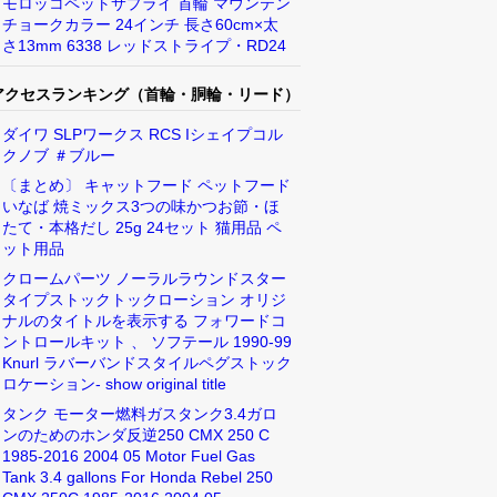
モロッコペットサプライ 首輪 マウンテン
チョークカラー 24インチ 長さ60cm×太
さ13mm 6338 レッドストライプ・RD24
アクセスランキング（首輪・胴輪・リード）
ダイワ SLPワークス RCS Iシェイプコル
クノブ ＃ブルー
〔まとめ〕 キャットフード ペットフード
いなば 焼ミックス3つの味かつお節・ほ
たて・本格だし 25g 24セット 猫用品 ペ
ット用品
クロームパーツ ノーラルラウンドスター
タイプストックトックローション オリジ
ナルのタイトルを表示する フォワードコ
ントロールキット 、 ソフテール 1990-99
Knurl ラバーバンドスタイルペグストック
ロケーション- show original title
タンク モーター燃料ガスタンク3.4ガロ
ンのためのホンダ反逆250 CMX 250 C
1985-2016 2004 05 Motor Fuel Gas
Tank 3.4 gallons For Honda Rebel 250