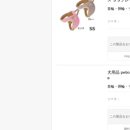
ス ＳＳグレー
首輪・胴輪・
ソース
この製品をお
rv
犬用品 pet
e
首輪・胴輪・
ソース
この製品をお
jg