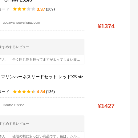
 GThWPE9zeo
3.37
リード
(269)
godawaripowerispat.com
¥1374
すすめするレビュー
qさん
全く同じ物を持ってますが太ってしまい履けなくて注文しました、裏起毛が以前の物は無かった様な気がしますが今の時期に丁度良いと思い注文しました、ありがとうございました、また同じ感じの黒をと考えてます。ありがとうございました、また何かあれば宜しくお願いします。
io マリンハーネスリードセット レッドXS siz
4.84
リード
(136)
¥1427
Doutor Oficina
すすめするレビュー
wさん
値段の割に安っぽい商品です。色は、シルバーにしましたが、アルミ生地のまま？の様でクリアー塗装もしてない様な感じです。気に入らない場合は、自家製塗装します。