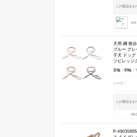
この製品をお
so
犬用 綱 散
ブルー グレ
子犬 ドッグ 
ツビレッジ
首輪・胴輪・
ソース
この製品をお
hi
P-49035